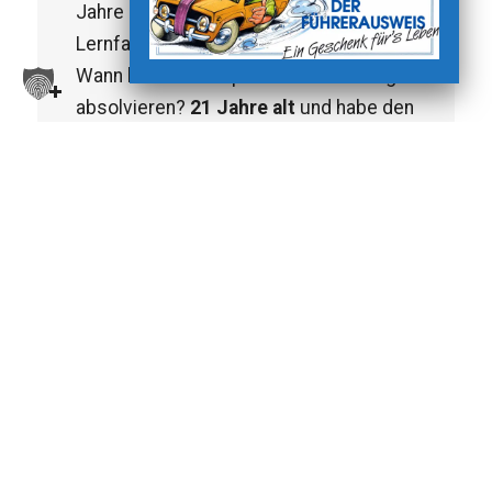
Jahre alt</span> und habe den
Lernfahrausweis der Kategorie B beantragt.
Wann kann ich die praktische Prüfung
absolvieren?
21 Jahre alt
und habe den
Lernfahrausweis der Kategorie B beantragt.
Wann kann ich die praktische Prüfung
absolvieren?
Wie wird die Kategorie für Kleinmotorräder
(50ccm) ab 15 Jahren im Führerausweis
genannt?
Ich bin <span style="font-weight:600">15-
jährig</span>. Wie komme ich in den Besitz
der Kategorie A1?
15-jährig
. Wie komme ich
in den Besitz der Kategorie A1?