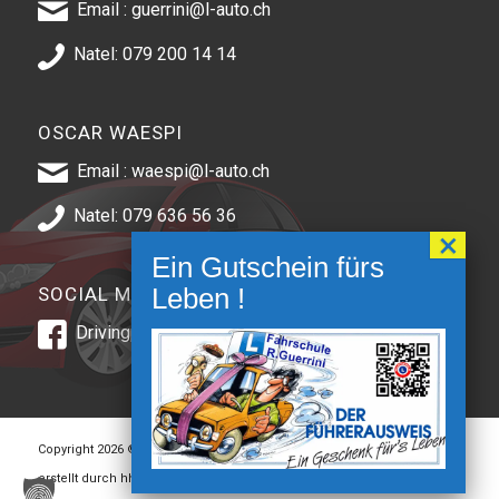
Email :
guerrini@l-auto.ch
Natel:
079 200 14 14
OSCAR WAESPI
Email :
waespi@l-auto.ch
Natel:
079 636 56 36
SOCIAL MEDIA
Drivingpoint
Copyright 2026 © Driving Point. Alle Rechte vorbehalten. -
Webseite
erstellt durch hhomepage Webagentur