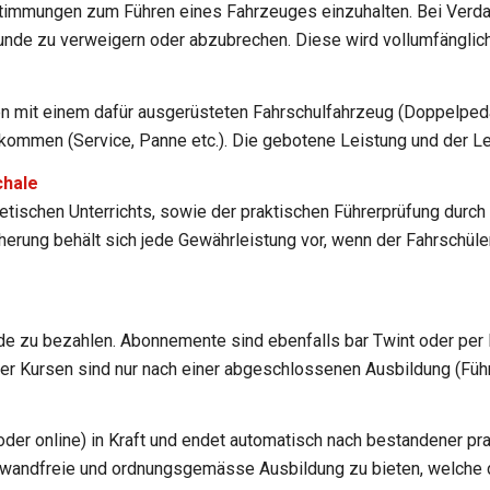
Bestimmungen zum Führen eines Fahrzeuges einzuhalten. Bei Ver
unde zu verweigern oder abzubrechen. Diese wird vollumfänglich
den mit einem dafür ausgerüsteten Fahrschulfahrzeug (Doppelped
mmen (Service, Panne etc.). Die gebotene Leistung und der Lek
chale
tischen Unterrichts, sowie der praktischen Führerprüfung durch d
cherung behält sich jede Gewährleistung vor, wenn der Fahrschül
de zu bezahlen. Abonnemente sind ebenfalls bar Twint oder per 
der Kursen sind nur nach einer abgeschlossenen Ausbildung (Füh
 oder online) in Kraft und endet automatisch nach bestandener pra
inwandfreie und ordnungsgemässe Ausbildung zu bieten, welche