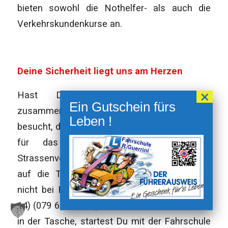
bieten sowohl die Nothelfer- als auch die
Verkehrskundenkurse an.
Deine Sicherheit liegt uns am Herzen
Hast Du die nötigen Unterlagen
zusammengetragen, den Nothelferkurs
besucht, dann kannst Du den Lernfahrausweis
für das Auto oder Motorrad beim
Strassenverkehrsamt beantragen und Dich
auf die Theorieprüfung vorbereiten. Zögere
nicht bei Fragen uns anzurufen. (079 200 14
14) (079 636 56 36). Mit dem Lernfahrausweis
in der Tasche, startest Du mit der Fahrschule